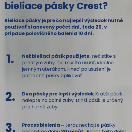
bieliace pásky Crest?
Bieliace pásky je pre čo najlepší výsledok nutné
používať stanovený počet dní, teda 20, v
prípade polovičného balenia 10 dní.
1.
Než bieliaci pásik použijete,
nečistite si
predtým zuby. Tie musíte usušiť, ideálne
jemným uterákom. Hneď po usušení je
potrebné pásky aplikovať.
2.
Dva pásky pre lepší výsledok
Kratší pásik
nalepte na dolné zuby. Dlhší pásik je určený
pre horné zuby.
3.
Proces bielenia –
teraz nechajte pásiky
pôsobiť po dobu
30 minút
. Počas tejto doby