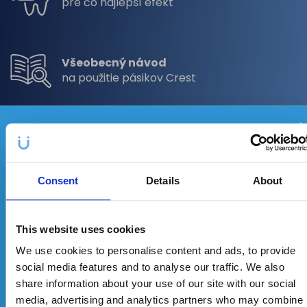
pre čo najlepší efekt
Všeobecný návod
na použitie pásikov Crest
Tipy pre dlhodobé udržanie
Každý mesiac môžete vyhrať
3
zdravého a bieleho chrupu
produkty
z našej ponuky!
Consent
Details
About
This website uses cookies
We use cookies to personalise content and ads, to provide
social media features and to analyse our traffic. We also
share information about your use of our site with our social
media, advertising and analytics partners who may combine