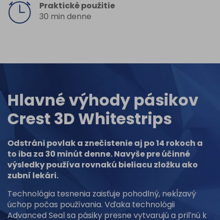
Praktické použitie
30 min denne
Hlavné výhody pásikov
Crest 3D Whitestrips
Odstráni povlak a znečistenie aj po 14 rokoch a
to iba za 30 minút denne. Navyše pre účinné
výsledky používa rovnakú bieliacu zložku ako
zubní lekári.
Technológia tesnenia zaisťuje pohodlný, nekĺzavý
úchop počas používania. Vďaka technológii
Advanced Seal sa pásiky presne vytvarujú a priľnú k