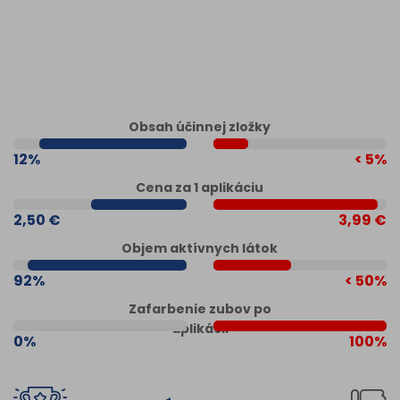
Obsah účinnej zložky
12%
< 5%
Cena za 1 aplikáciu
2,50 €
3,99 €
Objem aktívnych látok
92%
< 50%
Zafarbenie zubov po
aplikácii
0%
100%