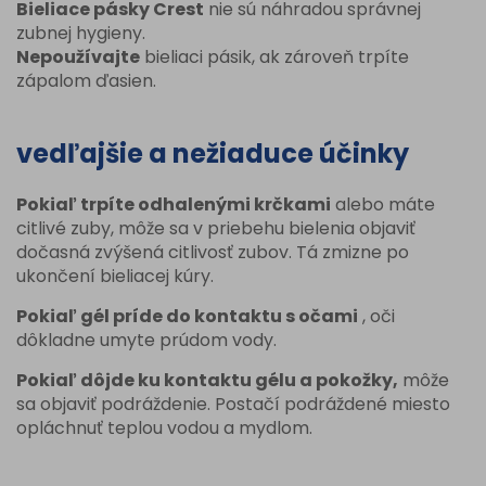
Bieliace pásky Crest
nie sú náhradou správnej
zubnej hygieny.
Nepoužívajte
bieliaci pásik, ak zároveň trpíte
zápalom ďasien.
vedľajšie a nežiaduce účinky
Pokiaľ trpíte odhalenými krčkami
alebo máte
citlivé zuby, môže sa v priebehu bielenia objaviť
dočasná zvýšená citlivosť zubov. Tá zmizne po
ukončení bieliacej kúry.
Pokiaľ gél príde do kontaktu s očami
, oči
dôkladne umyte prúdom vody.
Pokiaľ dôjde ku kontaktu gélu a pokožky,
môže
sa objaviť podráždenie. Postačí podráždené miesto
opláchnuť teplou vodou a mydlom.