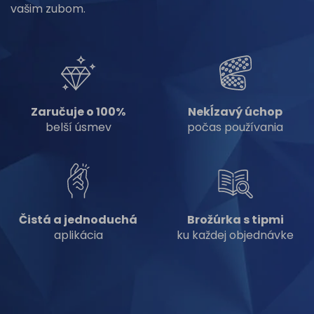
vašim zubom.
Zaručuje o 100%
Nekĺzavý úchop
belší úsmev
počas používania
Čistá a jednoduchá
Brožúrka s tipmi
aplikácia
ku každej objednávke