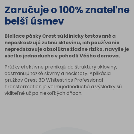
Zaručuje o 100% znateľne
belší úsmev
Bieliace pásky Crest sú klinicky testované a
nepoškodzujú zubnú sklovinu, ich používanie
nepredstavuje absolútne žiadne riziko, navyše je
všetko jednoducho v pohodlí Vášho domova.
Prúžky efektívne prenikajú do štruktúry skloviny,
odstraňujú ťažké škvrny a nečistoty. Aplikácia
prúžkov Crest 3D Whitestrips Professional
Transformation je veľmi jednoduchá a výsledky sú
viditeľné už po niekoľkých dňoch.