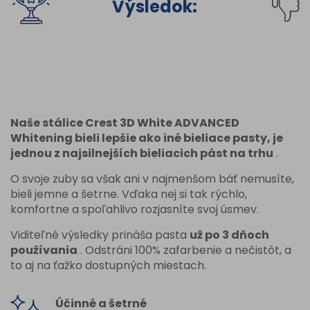
Výsledok:
Naše stálice Crest 3D White ADVANCED
Whitening bieli lepšie ako iné bieliace pasty, je
jednou z najsilnejších bieliacich pást na trhu
.
O svoje zuby sa však ani v najmenšom báť nemusíte,
bieli jemne a šetrne. Vďaka nej si tak rýchlo,
komfortne a spoľahlivo rozjasníte svoj úsmev.
Viditeľné výsledky prináša pasta
už po 3 dňoch
používania
. Odstráni 100% zafarbenie a nečistôt, a
to aj na ťažko dostupných miestach.
Účinné a šetrné