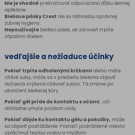
Nie je vhodné
prekračovať odporúčanú dĺžku dennej
aplikácie.
Bieliace pásky Crest
nie sú náhradou správnej
zubnej hygieny.
Nepoužívajte
bieliaci pásik, ak zároveň trpíte
zápalom ďasien.
vedľajšie a nežiaduce účinky
Pokiaľ trpíte odhalenými krčkami
alebo máte
citlivé zuby, môže sa v priebehu bielenia objaviť
dočasná zvýšená citlivosť zubov. Tá zmizne po
ukončení bieliacej kúry.
Pokiaľ gél príde do kontaktu s očami
, oči
dôkladne umyte prúdom vody.
Pokiaľ dôjde ku kontaktu gélu a pokožky,
môže
sa objaviť podráždenie. Postačí podráždené miesto
opláchnuť teplou vodou a mydlom.