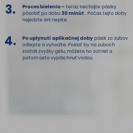
3.
Proces bielenia –
teraz nechajte pásiky
pôsobiť po dobu
30 minút
. Počas tejto doby
nejedzte ani nepite.
4.
Po uplynutí aplikačnej doby
pásik zo zubov
odlepte a vyhoďte. Pokiaľ by na zuboch
zostali zvyšky gélu, môžete ho zotrieť a
potom ústa vypláchnuť vodou.