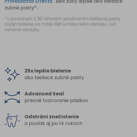
Professional Effects
. Bieli zuby lepšie ako bieliace
zubné pasty*.
*V porovnaní s 30-dňovým používaním bieliacej pasty.
Dizajn balenia sa môže líšiť od hlavného obrázku, viď
ostatné obrázky.
25x lepšie bielenie
ako bieliace zubné pasty
Advanced Seal
presné tvarovanie pásikov
Odstráni znečistenie
a povlak aj po 14 rokoch