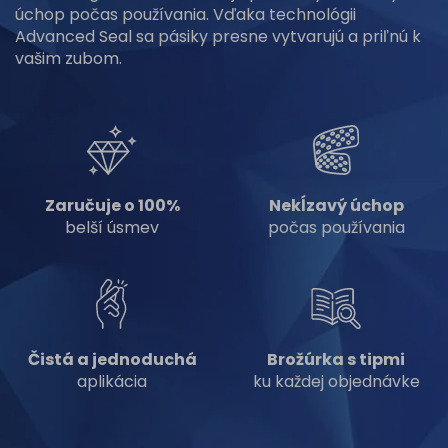
úchop počas používania. Vďaka technológii
Advanced Seal sa pásiky presne vytvarujú a priľnú k
vašim zubom.
Zaručuje o 100%
Nekĺzavý úchop
belší úsmev
počas používania
Čistá a jednoduchá
Brožúrka s tipmi
aplikácia
ku každej objednávke