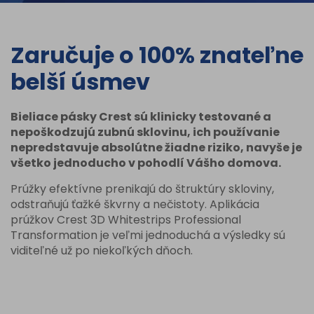
Zaručuje o 100% znateľne
belší úsmev
Bieliace pásky Crest sú klinicky testované a
nepoškodzujú zubnú sklovinu, ich používanie
nepredstavuje absolútne žiadne riziko, navyše je
všetko jednoducho v pohodlí Vášho domova.
Prúžky efektívne prenikajú do štruktúry skloviny,
odstraňujú ťažké škvrny a nečistoty. Aplikácia
prúžkov Crest 3D Whitestrips Professional
Transformation je veľmi jednoduchá a výsledky sú
viditeľné už po niekoľkých dňoch.