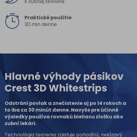
k zubnej sklovine
Praktické použitie
30 min denne
Hlavné výhody pásikov
Crest 3D Whitestrips
Odstráni povlak a znečistenie aj po 14 rokoch a
to iba za 30 minút denne. Navyše pre účinné
výsledky používa rovnakú bieliacu zložku ako
zubní lekári.
Technológia tesnenia zaisťuje pohodlný, nekĺzavý