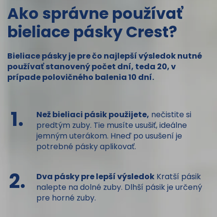
Ako správne používať
bieliace pásky Crest?
Bieliace pásky je pre čo najlepší výsledok nutné
používať stanovený počet dní, teda 20, v
prípade polovičného balenia 10 dní.
1.
Než bieliaci pásik použijete,
nečistite si
predtým zuby. Tie musíte usušiť, ideálne
jemným uterákom. Hneď po usušení je
potrebné pásky aplikovať.
2.
Dva pásky pre lepší výsledok
Kratší pásik
nalepte na dolné zuby. Dlhší pásik je určený
pre horné zuby.