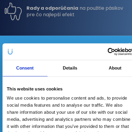
Rady a odporúčania
na použitie pásikov
pre čo najlepší efekt
Všeobecný návod
na použitie pásikov Crest
Každý mesiac môžete vyhrať
3
produkty
z našej ponuky!
Consent
Details
About
Tipy pre dlhodobé udržanie
zdravého a bieleho chrupu
This website uses cookies
We use cookies to personalise content and ads, to provide
social media features and to analyse our traffic. We also
share information about your use of our site with our social
media, advertising and analytics partners who may combine
it with other information that you’ve provided to them or that
Zadajte svoj e-mail a ste v hre.