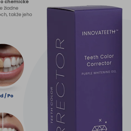
 o chemické
e žiadne
ch, takže jeho
d / Po