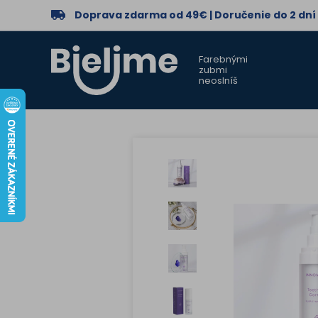
Doprava zdarma od 49€ | Doručenie do 2 dní
Farebnými
zubmi
neoslníš