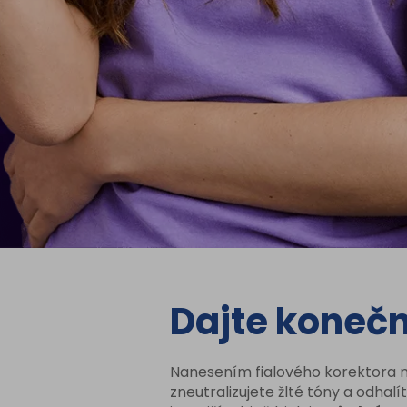
Dajte koneč
Nanesením fialového korektora 
zneutralizujete žlté tóny a odhalí