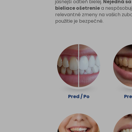
jasnejší odtieň bielej.
Nejedná sa
bieliace ošetrenie
a nespôsobuj
relevantné zmeny na vašich zubo
použitie je bezpečné.
Pred / Po
Pre