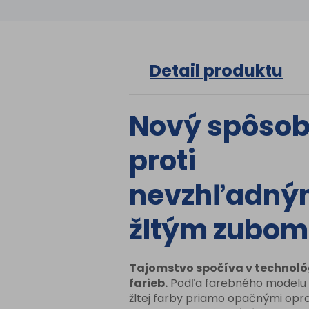
Detail produktu
Nový spôsob
proti
nevzhľadný
žltým zubom
Tajomstvo spočíva v technológ
farieb.
Podľa farebného modelu 
žltej farby priamo opačnými opro