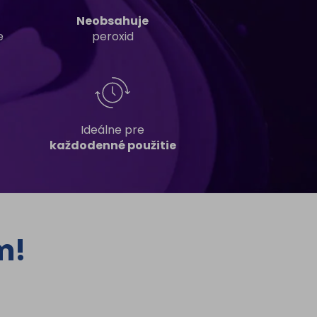
Neobsahuje
e
peroxid
Ideálne pre
každodenné použitie
m!