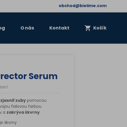
obchod@bielime.com
og
O nás
Kontakt
Košík
rrector Serum
tení
jasniť zuby
pomocou
vojou fialovou farbou
ov a
zakrýva škvrny
.
e škvrny