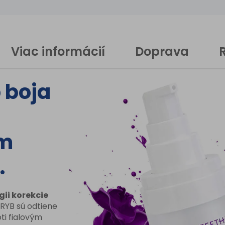
Price-
curre
Viac informácií
Doprava
</stro
</bdi>
 boja
</spa
m
.
ii korekcie
RYB sú odtiene
ti fialovým