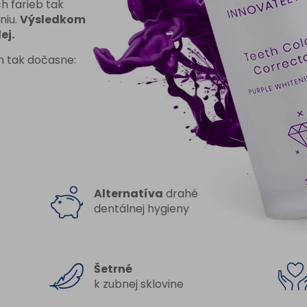
h farieb tak
niu.
Výsledkom
ej.
m tak dočasne:
Alternatíva
drahé
dentálnej hygieny
Šetrné
k zubnej sklovine