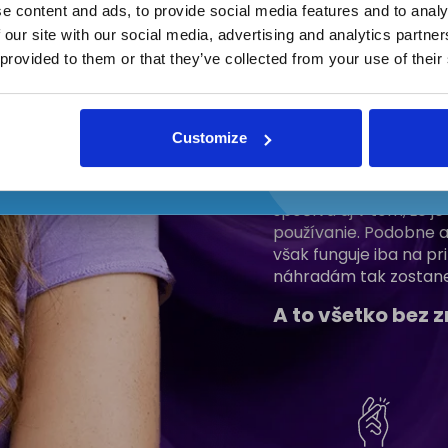
e content and ads, to provide social media features and to analy
Našli sme dokonalý odt
 our site with our social media, advertising and analytics partn
neutralizuje žlté sfar
 provided to them or that they’ve collected from your use of their
dvoch vo vode rozpu
Súhlasím so spracovaním osobnýc
zmeniť akýkoľvek odtieň
údajov a zasielaním reklamných
oznámení
Ak ste si vybielili z
Customize
alebo bieliacej sady
stvorený.
Výsledný efe
predchádzajúceho biel
spočíva aj v tom, že 
používanie. Podobne a
však funguje iba na p
náhradám tak zostane
A to všetko bez z