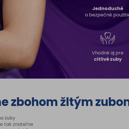
Jednoduché
a bezpečné použiti
Vhodné aj pre
citlivé zuby
ne zbohom žltým zubo
na zuby
te tak znateľne