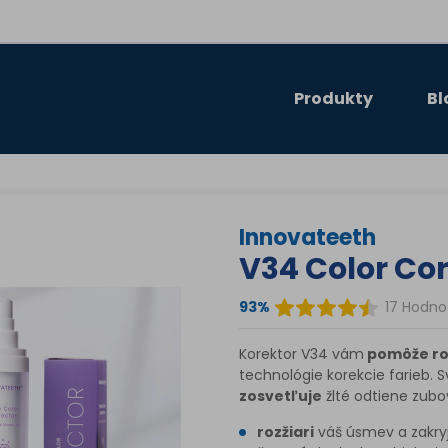
Produkty
Bl
Innovateeth
V34 Color Co
93%
17 Hodno
Korektor V34 vám
pomôže roz
technológie korekcie farieb. S
zosvetľuje
žlté odtiene zub
rozžiari
váš úsmev a zakryj