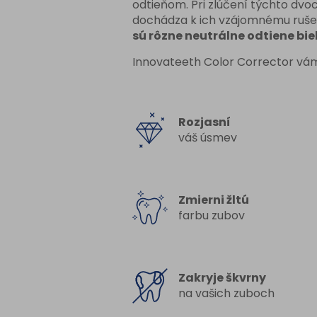
odtieňom. Pri zlúčení týchto dvoc
dochádza k ich vzájomnému ruše
sú rôzne neutrálne odtiene biel
Innovateeth Color Corrector vá
Rozjasní
váš úsmev
Zmierni žltú
farbu zubov
Zakryje škvrny
na vašich zuboch