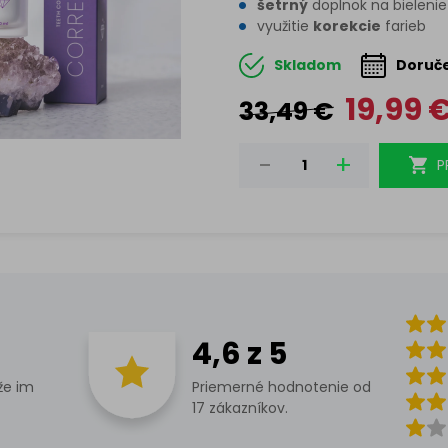
šetrný
doplnok na bieleni
využitie
korekcie
farieb
Skladom
Doruče
<span
19,99
33,49
€
class
P
Price-
amou
amoun
<bdi>
4,6 z 5
<stron
že im
Priemerné hodnotenie od
17 zákazníkov.
class