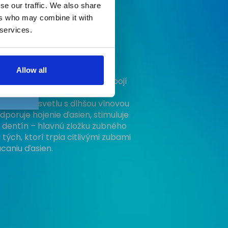
se our traffic. We also share
ers who may combine it with
ien a dentínu (Vlnová
 services.
h
nm)
pre dôkladnú starostlivosť o
Allow all
. K 16 modrým diódam sa pripojí
iód, ktoré spustia proces
rvenému svetlu s dlhšou vlnovou
dporuje hojenie ďasien, stimuluje
e dentín – hlavnú zložku zubného
 tých, ktorí trpia citlivými zubami
caniu ďasien.