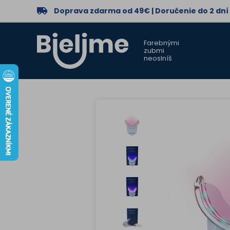
Doprava zdarma od 49€ | Doručenie do 2 dní
Farebnými
zubmi
neoslníš