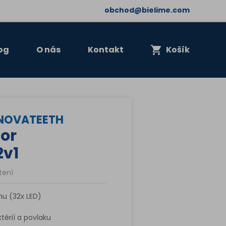
obchod@bielime.com
og
O nás
Kontakt
Košík
INNOVATEETH
tor
2v1
tení
rhu (32x LED)
érií a povlaku