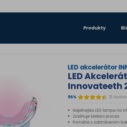
Produkty
Bl
LED akcelerátor 
LED Akcelerá
Innovateeth 
95%
15 Hodno
Najsilnejšia LED lampa na t
Zosilňuje bieliaci proces
Pomáha s odstránením bakt