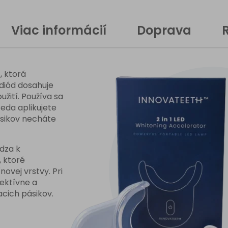
curre
Viac informácií
Doprava
</stro
</bdi>
, ktorá
</spa
iód dosahuje
užití. Používa sa
teda aplikujete
ásikov necháte
dza k
, ktoré
novej vrstvy. Pri
ektívne a
acich pásikov.