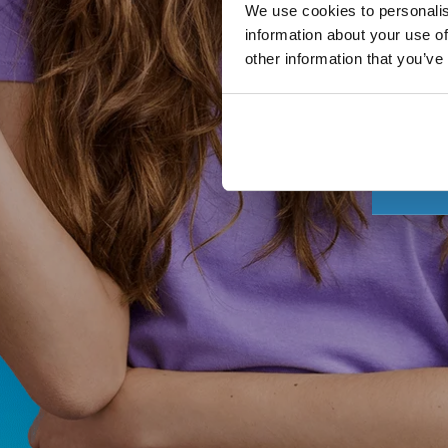
We use cookies to personalis
information about your use of
other information that you’ve