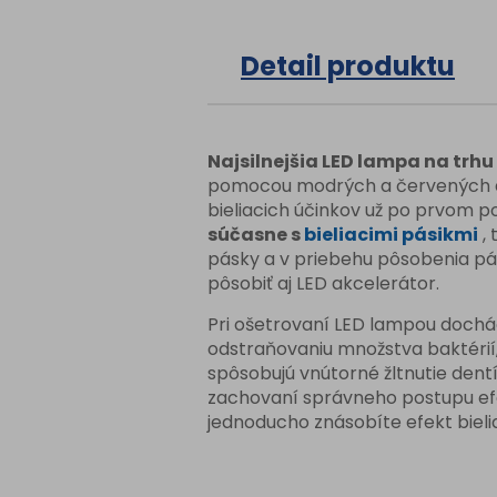
Detail produktu
Najsilnejšia LED lampa na trhu
pomocou modrých a červených d
bieliacich účinkov už po prvom po
súčasne s
bieliacimi pásikmi
, 
pásky a v priebehu pôsobenia p
pôsobiť aj LED akcelerátor.
Pri ošetrovaní LED lampou dochá
odstraňovaniu množstva baktérií
spôsobujú vnútorné žltnutie dentí
zachovaní správneho postupu ef
jednoducho znásobíte efekt bieli