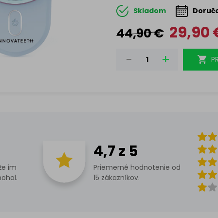
Skladom
Doruče
<span
29,90
44,90
€
class
P
Price-
amou
amoun
<bdi>
4,7 z 5
<stro
že im
Priemerné hodnotenie od
ohol.
15 zákazníkov.
class
Price-