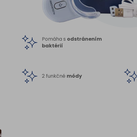
Pomáha s
odstránením
baktérií
2 funkčné
módy