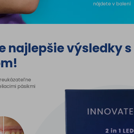
nájdete v balení
e najlepšie výsledky s
om!
reukázateľne
liacimi pásikmi