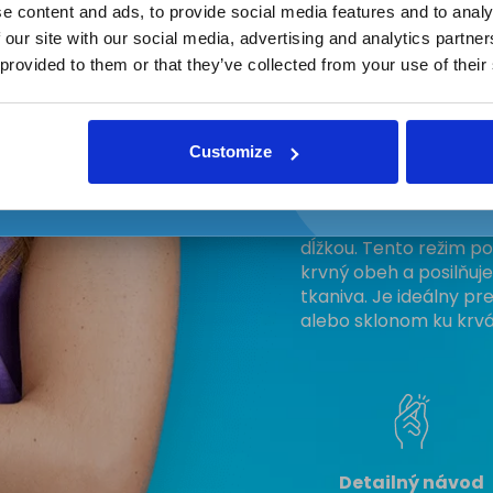
e content and ads, to provide social media features and to analy
2. Režim
 our site with our social media, advertising and analytics partn
Regenerácia ďas
 provided to them or that they’ve collected from your use of their
Súhlasím so spracovaním osobnýc
dĺžka 620–640 
údajov a zasielaním reklamných
oznámení
Druhý režim je určený 
Customize
ďasná a zubné tkanivo
ďalších 16 červených d
regenerácie vďaka če
dĺžkou. Tento režim po
krvný obeh a posilňuj
tkaniva. Je ideálny pre
alebo sklonom ku krvá
Detailný návod