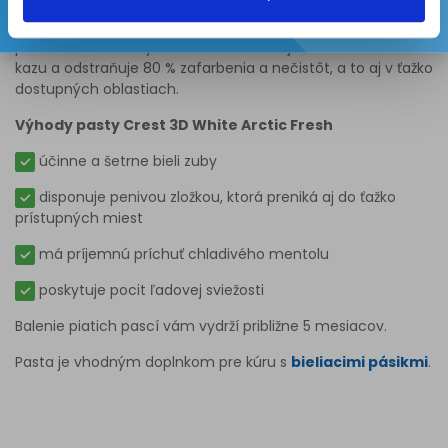
Náš nový rad bieliacich pást zahŕňa aj Crest 3D White Arctic
Fresh. Tá jemne a účinne vybieli vaše zuby bez obáv z
poškodenia skloviny. Pasta tiež zabraňuje vzniku zubného
kazu a odstraňuje 80 % zafarbenia a nečistôt, a to aj v ťažko
dostupných oblastiach.
Výhody pasty Crest 3D White Arctic Fresh
účinne a šetrne bieli zuby
disponuje penivou zložkou, ktorá preniká aj do ťažko
prístupných miest
má príjemnú príchuť chladivého mentolu
poskytuje pocit ľadovej sviežosti
Balenie piatich pascí vám vydrží približne 5 mesiacov.
Pasta je vhodným doplnkom pre kúru s
bieliacimi pásikmi
.