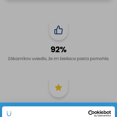
92%
Zákazníkov uviedlo, že im bieliaca pasta pomohla.
4,6 z 5
✕
Priemerné hodnotenie od 15 zákazníkov.