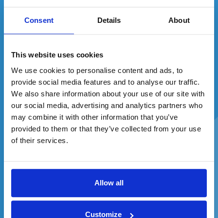
Každý mesiac môžete vyhrať
3
produkty
z našej ponuky!
Consent
Details
About
10x
4x
This website uses cookies
1x
0x
We use cookies to personalise content and ads, to
provide social media features and to analyse our traffic.
0x
We also share information about your use of our site with
our social media, advertising and analytics partners who
may combine it with other information that you’ve
provided to them or that they’ve collected from your use
Zadajte svoj e-mail a ste v hre.
of their services.
Detail produktu
Viac informácií
Doprava
Recenzie
Allow all
Súhlasím so spracovaním osobných údajov a
zasielaním reklamných oznámení
Customize