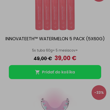
INNOVATEETH™ WATERMELON 5 PACK (5X60G)
5x tuba 60g= 5 mesiacov+
39,00
€
49,00
€
Pridať do košíka
-33%