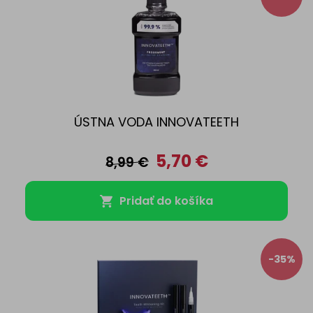
ÚSTNA VODA INNOVATEETH
5,70
€
8,99
€
Pridať do košíka
-35%