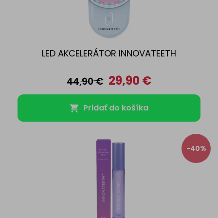
LED AKCELERÁTOR INNOVATEETH
29,90
€
44,90
€
Pridať do košíka
-40%