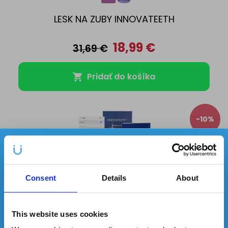
LESK NA ZUBY INNOVATEETH
18,99
€
31,69
€
Pridať do košíka
-10%
✕
Každý mesiac môžete vyhrať
3
produkty
z našej ponuky!
Consent
Details
About
ODSTRAŇOVAČ ZUBNÉHO KAMEŇA
This website uses cookies
INNOVATEETH