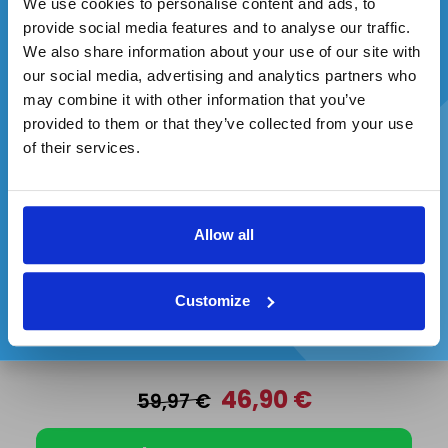
We use cookies to personalise content and ads, to
89,90
€
99,90
€
provide social media features and to analyse our traffic.
We also share information about your use of our site with
our social media, advertising and analytics partners who
Pridať do košíka
may combine it with other information that you’ve
provided to them or that they’ve collected from your use
Zadajte svoj e-mail a ste v hre.
of their services.
-22%
Allow all
Súhlasím so spracovaním osobných údajov a
zasielaním reklamných oznámení
Customize
SET 3KS INNOVATEETH COLOR CORRECTOR
46,90
€
59,97
€