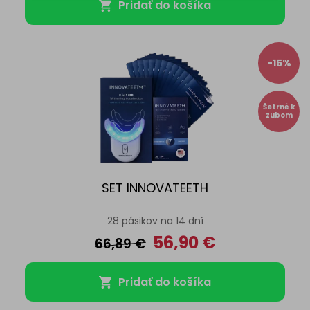
Pridať do košíka
-15%
Šetrné k
zubom
SET INNOVATEETH
28 pásikov na 14 dní
56,90
€
66,89
€
Pridať do košíka