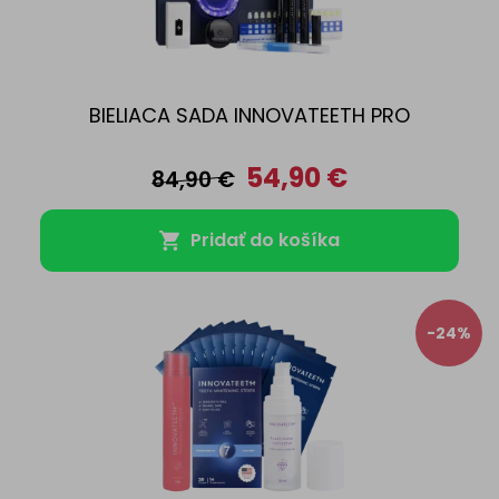
BIELIACA SADA INNOVATEETH PRO
54,90
€
84,90
€
Pridať do košíka
-24%