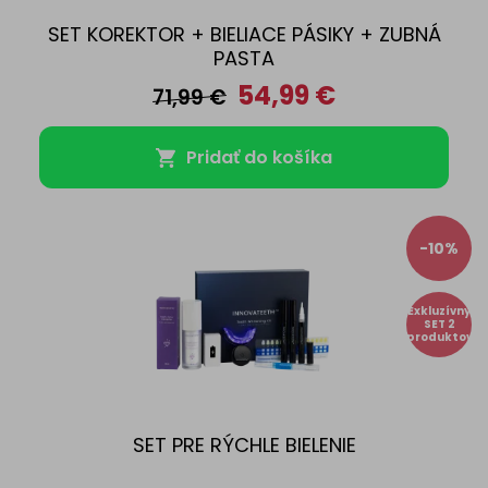
SET KOREKTOR + BIELIACE PÁSIKY + ZUBNÁ
PASTA
54,99
€
71,99
€
Pridať do košíka
-10%
Exkluzívny
SET 2
produktov
SET PRE RÝCHLE BIELENIE