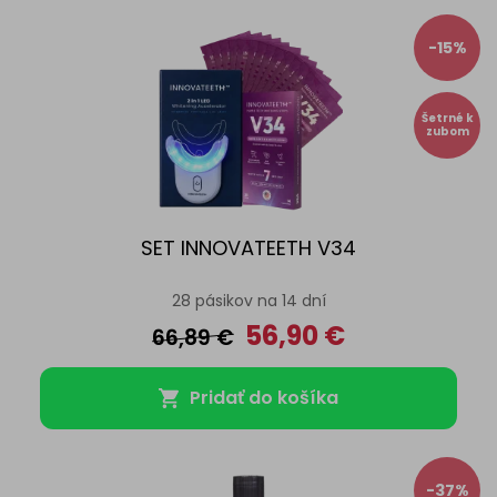
-15%
Šetrné k
zubom
SET INNOVATEETH V34
28 pásikov na 14 dní
56,90
€
66,89
€
Pridať do košíka
-37%