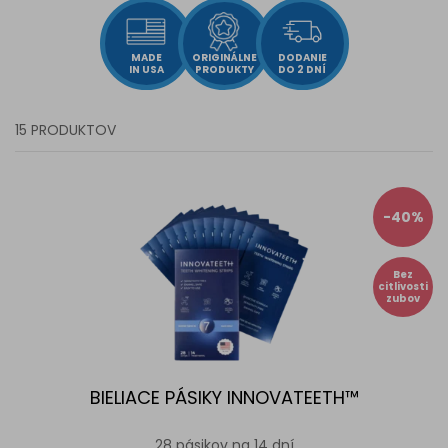
MADE
ORIGINÁLNE
DODANIE
IN USA
PRODUKTY
DO 2 DNÍ
15 PRODUKTOV
-40%
Bez
citlivosti
zubov
BIELIACE PÁSIKY INNOVATEETH™
28 pásikov na 14 dní