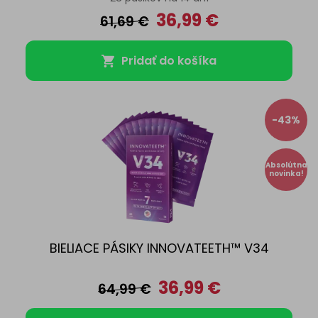
36,99
€
61,69
€
Pridať do košíka
-43%
Absolútna
novinka!
BIELIACE PÁSIKY INNOVATEETH™ V34
36,99
€
64,99
€