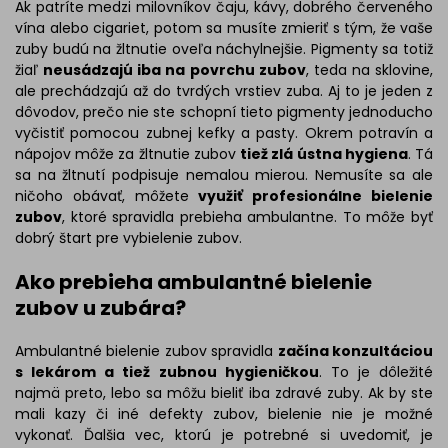
Ak patríte medzi milovníkov čaju, kávy, dobrého červeného
vína alebo cigariet, potom sa musíte zmieriť s tým, že vaše
zuby budú na žltnutie oveľa náchylnejšie. Pigmenty sa totiž
žiaľ
neusádzajú iba na povrchu zubov
, teda na sklovine,
ale prechádzajú až do tvrdých vrstiev zuba. Aj to je jeden z
dôvodov, prečo nie ste schopní tieto pigmenty jednoducho
vyčistiť pomocou zubnej kefky a pasty. Okrem potravín a
nápojov môže za žltnutie zubov
tiež zlá ústna hygiena
. Tá
sa na žltnutí podpisuje nemalou mierou. Nemusíte sa ale
ničoho obávať, môžete
využiť profesionálne bielenie
zubov
, ktoré spravidla prebieha ambulantne. To môže byť
dobrý štart pre vybielenie zubov.
Ako prebieha ambulantné bielenie
zubov u zubára?
Ambulantné bielenie zubov spravidla
začína konzultáciou
s lekárom a tiež zubnou hygieničkou
. To je dôležité
najmä preto, lebo sa môžu bieliť iba zdravé zuby. Ak by ste
mali kazy či iné defekty zubov, bielenie nie je možné
vykonať. Ďalšia vec, ktorú je potrebné si uvedomiť, je