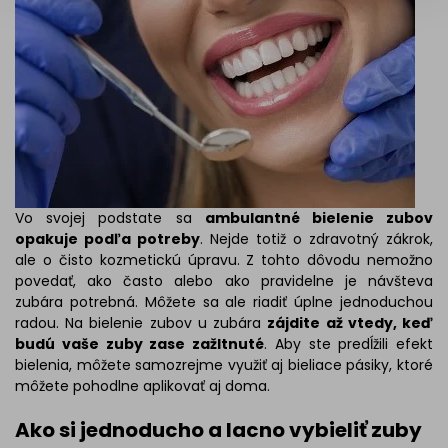
Vo svojej podstate sa
ambulantné bielenie zubov
opakuje podľa potreby
. Nejde totiž o zdravotný zákrok,
ale o čisto kozmetickú úpravu. Z tohto dôvodu nemožno
povedať, ako často alebo ako pravidelne je návšteva
zubára potrebná. Môžete sa ale riadiť úplne jednoduchou
radou. Na bielenie zubov u zubára
zájdite až vtedy, keď
budú vaše zuby zase zažltnuté
. Aby ste predĺžili efekt
bielenia, môžete samozrejme využiť aj bieliace pásiky, ktoré
môžete pohodlne aplikovať aj doma.
Ako si jednoducho a lacno vybieliť zuby