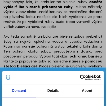
bezpochyby fakt, že ambulantné bielenie zubov
dokáže
vybieliť iba vlastné prirodzené zuby
. Zubné náhrady,
výplne zubov alebo umelé korunky sa maximálne dostanú
na pôvodnú farbu, nedôjde ale k ich vybieleniu. Je preto
možné, že po vybielení zubov bude treba vymeniť výplne
vašich zubov za nové, svetlejšie.
Ako teda samotné ambulantné bielenie zubov prebieha?
Zuby sa najskôr opláchnu vodou a vysušia vzduchom.
Potom sa nanesie ochranná vrstva tekutého koferdamu.
Ten ochráni okolia zubov, predovšetkým ďasná, pred
pôsobením peroxidu. Vytvorí totiž akúsi
ochrannú bariéru
.
Na takto pripravené zuby sa následne
nanesie pomocou
štetca bieliaci gél
. Proces bielenia je urýchlený svetlom,
takže
trvá asi 15 minút
. Postup nanášania bieliaceho gélu
✕
a pôsobenia svetla sa potom
opakuje 3-4krát
, podľa
Každý mesiac môžete vyhrať
3
požadovaného odtieňa vybielenia. Celý proces tak zaberie
niečo medzi jednou až dvoma hodinami. Všetko sa odvíja
produkty
z našej ponuky!
Consent
Details
About
od počtu aplikácií bieliaceho gélu.
Na záver celého bielenia sa
aplikuje fluoridačný
prípravok
. Ten následne pomáha regenerovať zubnú