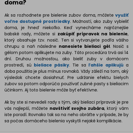
doma?
Ak sa rozhodnete pre bielenie zubov doma, môžete
využiť
voľne dostupné prostriedky
. Možností, ako zuby vybieliť
doma, je hneď niekoľko. Keď vynecháme najrôznejšie
babské rady, môžete si
zakúpiť prípravok na bielenie
,
ktorý obsahuje tzv. nosič. Ten si vytvarujete podľa vášho
chrupu a naň následne
nanesiete bieliaci gél
. Nosič s
gélom potom aplikujete na zuby. Táto procedúra trvá asi 14
dní. Druhou možnosťou, ako bieliť zuby v domácom
prostredí, sú
bieliace pásiky
. Tie sa
ľahšie aplikujú
a
doba použitia je plus mínus rovnaká. Vždy záleží na tom, aký
výsledok chcete dosiahnuť. Pre udržanie efektu bielych
zubov sa potom odporúča používať zubné pasty s bieliacim
účinkom. Aj toto bielenie môže byť efektívne.
Ak by ste si nevedeli rady s tým, aký bieliaci prípravok je pre
vás najlepší, môžete
navštíviť svojho zubára
, ktorý vám
iste poradí. Rovnako tak sa na neho obráťte v prípade, že by
sa počas domáceho bielenia vyskytli nejaké komplikácie.