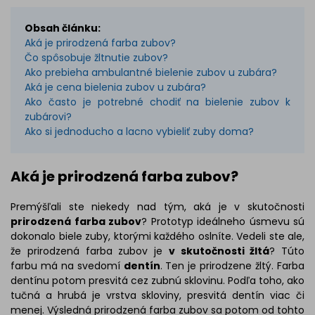
Obsah článku:
Aká je prirodzená farba zubov?
Čo spôsobuje žltnutie zubov?
Ako prebieha ambulantné bielenie zubov u zubára?
Aká je cena bielenia zubov u zubára?
Ako často je potrebné chodiť na bielenie zubov k
zubárovi?
Ako si jednoducho a lacno vybieliť zuby doma?
Aká je prirodzená farba zubov?
Premýšľali ste niekedy nad tým, aká je v skutočnosti
prirodzená farba zubov
? Prototyp ideálneho úsmevu sú
dokonalo biele zuby, ktorými každého oslníte. Vedeli ste ale,
že prirodzená farba zubov je
v skutočnosti žltá
? Túto
farbu má na svedomí
dentín
. Ten je prirodzene žltý. Farba
dentínu potom presvitá cez zubnú sklovinu. Podľa toho, ako
tučná a hrubá je vrstva skloviny, presvitá dentín viac či
menej. Výsledná prirodzená farba zubov sa potom od tohto