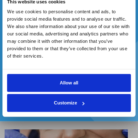
This website uses cookies
sklovinu, ktorá môže byť po bielení citlivá. Rovnako tak sa
We use cookies to personalise content and ads, to
odporúča používať tieto fluoridačné prípravky aj doma, aby
sa zamedzilo alebo
nedošlo k zníženiu citlivosti zubov
. K
provide social media features and to analyse our traffic.
tomu, aby celé bielenie neprišlo navnivoč vďaka
We also share information about your use of our site with
pigmentom z potravín, sa odporúča používať doma tiež
our social media, advertising and analytics partners who
bieliace pásiky.
may combine it with other information that you’ve
provided to them or that they’ve collected from your use
Zadajte svoj e-mail a ste v hre.
Aká je cena bielenia zubov u zubára?
of their services.
Cena bielenia zubov sa odvíja predovšetkým od použitej
metódy bielenia a tiež veľmi záleží na tom, koľko aplikácií
bieliaceho gélu sa počas jednej procedúry vlastne použije.
Allow all
Súhlasím so spracovaním osobných údajov a
Dá sa ale povedať, že cena
bielenia zubov u zubára sa
zasielaním reklamných oznámení
pohybuje približne medzi 150 až 500 €
. Cena môže byť
vyššia v prípade, že sú zuby naozaj silno zafarbené.
Customize
Ako často je potrebné chodiť na bielenie
zubov k zubárovi?