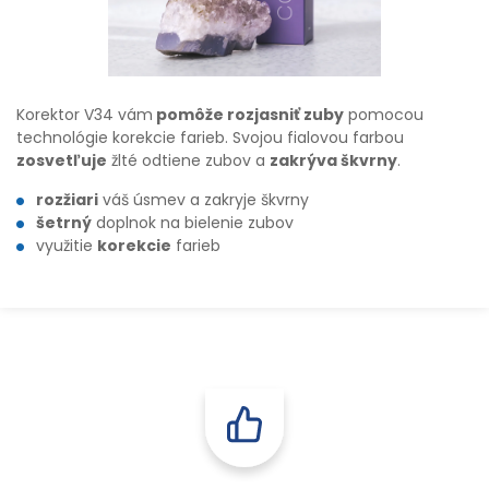
Korektor V34 vám
pomôže rozjasniť zuby
pomocou
technológie korekcie farieb. Svojou fialovou farbou
zosvetľuje
žlté odtiene zubov a
zakrýva škvrny
.
rozžiari
váš úsmev a zakryje škvrny
šetrný
doplnok na bielenie zubov
využitie
korekcie
farieb