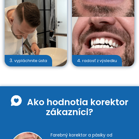
3.
4.
vypláchnite ústa
radosť z výsledku
Ako hodnotia korektor
zákazníci?
Farebný korektor a pásiky od