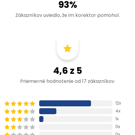
93%
Zákazníkov uviedlo, že im korektor pomohol.
4,6 z 5
Priemerné hodnotenie od 17 zákazníkov.
12x
4x
1x
0x
0x