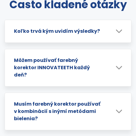
Často kladené otázky
Koľko trvá kým uvidím výsledky?
Môžem používať farebný
korektor INNOVATEETH každý
deň?
Musím farebný korektor používať
v kombinácií s inýmí metódami
bielenia?