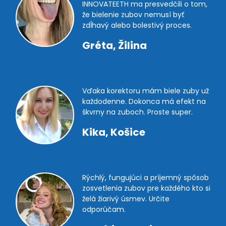
INNOVATEETH ma presvedčili o tom,
že bielenie zubov nemusí byť
zdĺhavý alebo bolestivý proces.
Gréta, Žilina
Vďaka korektoru mám biele zuby už
každodenne. Dokonca má efekt na
škvrny na zuboch. Proste super.
Kika, Košice
Rýchlý, fungujúci a príjemný spôsob
zosvetlenia zubov pre každého kto si
želá žiarivý úsmev. Určite
odporúčam.