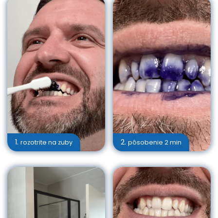
1.
2.
rozotrite na zuby
pôsobenie 2 min