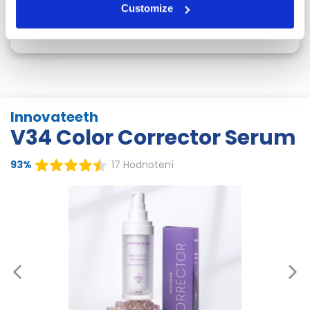
Customize
=
Žiarivá farba zubov
Innovateeth
V34 Color Corrector Serum
93%
17 Hodnotení