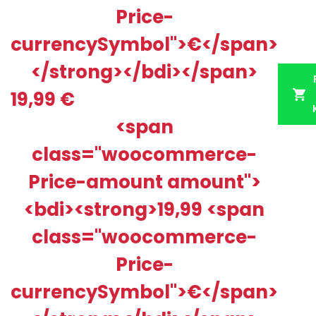
Price-
currencySymbol">€</span>
</strong></bdi></span>
19,99
€
<span
class="woocommerce-
Price-amount amount">
40 pásikov = 20 aplikácií
119,90
€
140,30
€
<bdi><strong>19,99 <span
class="woocommerce-
Price-
Pridať do košíka
currencySymbol">€</span>