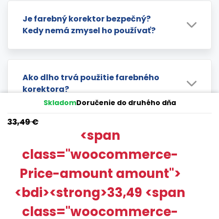
Je farebný korektor bezpečný?
Kedy nemá zmysel ho používať?
Ako dlho trvá použitie farebného
korektora?
Skladom
Doručenie do druhého dňa
33,49
€
<span
Mohlo by vás zaujímať
class="woocommerce-
Price-amount amount">
Výhodná novinka!
<bdi><strong>33,49 <span
SET pre najsilnejšie bielenie
class="woocommerce-