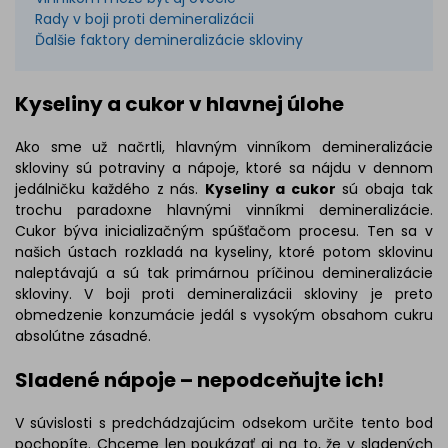
Rady v boji proti demineralizácii
Ďalšie faktory demineralizácie skloviny
Kyseliny a cukor v hlavnej úlohe
Ako sme už načrtli, hlavným vinníkom demineralizácie
skloviny sú potraviny a nápoje, ktoré sa nájdu v dennom
jedálničku každého z nás.
Kyseliny a cukor
sú obaja tak
trochu paradoxne hlavnými vinníkmi demineralizácie.
Cukor býva inicializačným spúšťačom procesu. Ten sa v
našich ústach rozkladá na kyseliny, ktoré potom sklovinu
naleptávajú a sú tak primárnou príčinou demineralizácie
skloviny. V boji proti demineralizácii skloviny je preto
obmedzenie konzumácie jedál s vysokým obsahom cukru
absolútne zásadné.
Sladené nápoje – nepodceňujte ich!
V súvislosti s predchádzajúcim odsekom určite tento bod
pochopíte. Chceme len poukázať aj na to, že v sladených