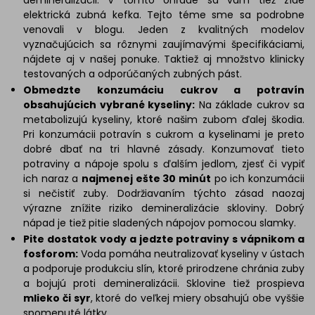
demineralizácii. V tomto ohľade sa vám tiež zíde
elektrická zubná kefka. Tejto téme sme sa podrobne
venovali v blogu. Jeden z kvalitných modelov
vyznačujúcich sa rôznymi zaujímavými špecifikáciami,
nájdete aj v našej ponuke. Taktiež aj množstvo klinicky
testovaných a odporúčaných zubných pást.
Obmedzte konzumáciu cukrov a potravín
obsahujúcich vybrané kyseliny:
Na základe cukrov sa
metabolizujú kyseliny, ktoré našim zubom ďalej škodia.
Pri konzumácii potravín s cukrom a kyselinami je preto
dobré dbať na tri hlavné zásady. Konzumovať tieto
potraviny a nápoje spolu s ďalším jedlom, zjesť či vypiť
ich naraz a
najmenej ešte 30 minút
po ich konzumácii
si nečistiť zuby. Dodržiavaním týchto zásad naozaj
výrazne znížite riziko demineralizácie skloviny. Dobrý
nápad je tiež pitie sladených nápojov pomocou slamky.
Pite dostatok vody a jedzte potraviny s vápnikom a
fosforom:
Voda pomáha neutralizovať kyseliny v ústach
a podporuje produkciu slín, ktoré prirodzene chránia zuby
a bojujú proti demineralizácii. Sklovine tiež prospieva
mlieko či syr
, ktoré do veľkej miery obsahujú obe vyššie
spomenuté látky.