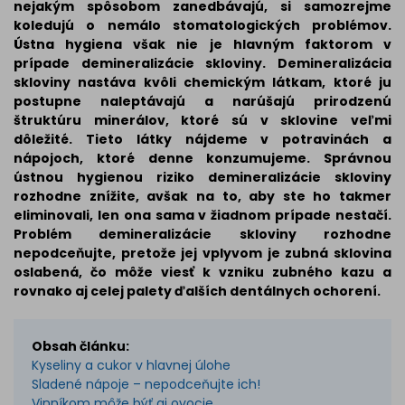
nejakým spôsobom zanedbávajú, si samozrejme
koledujú o nemálo stomatologických problémov.
Ústna hygiena však nie je hlavným faktorom v
prípade demineralizácie skloviny. Demineralizácia
skloviny nastáva kvôli chemickým látkam, ktoré ju
postupne naleptávajú a narúšajú prirodzenú
štruktúru minerálov, ktoré sú v sklovine veľmi
dôležité. Tieto látky nájdeme v potravinách a
nápojoch, ktoré denne konzumujeme. Správnou
ústnou hygienou riziko demineralizácie skloviny
rozhodne znížite, avšak na to, aby ste ho takmer
eliminovali, len ona sama v žiadnom prípade nestačí.
Problém demineralizácie skloviny rozhodne
nepodceňujte, pretože jej vplyvom je zubná sklovina
oslabená, čo môže viesť k vzniku zubného kazu a
rovnako aj celej palety ďalších dentálnych ochorení.
Obsah článku:
Kyseliny a cukor v hlavnej úlohe
Sladené nápoje – nepodceňujte ich!
Vinníkom môže býť aj ovocie