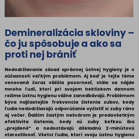
Demineralizácia skloviny –
čo ju spôsobuje a ako sa
proti nej brániť
Nedodržiavanie zásad správnej ústnej hygieny je v
súčasnosti veľkým problémom. Aj keď je tejto téme
venovaná čoraz väčšia pozornosť, stále sa nájde
mnoho ľudí, ktorí pri svojom hektickom dennom
režime ústnu hygienu vážne zanedbávajú. Problémom
býva najčastejšie frekvencia čistenia zubov, kedy
ľudia nedodržiavajú odporúčanie vyčistiť si zuby ráno
aj večer. Ďalším častým nešvárom je predovšetkým
efektivita čistenia, kedy sú zuby kefkou iba
„prejdené“ a nedostávajú dôkladnú 2-minútovú
starostlivosť. Všetci ľudia, ktorí svoju ústnu hygienu