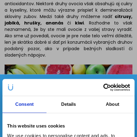
antioxidantov. Niektoré druhy ovocia však obsahujú aj cukry
a kyseliny, ktoré môžu výrazne prispieť k demineralizácii
skloviny zubov. Medzi také druhy môžeme radiť
citrusy,
jablká, hrušky,
ananás
či
kiwi
. Rozhodne to však
neznamená, že by ste mali ovocie z vašej stravy vyradiť.
Ako sme už povedali, ovocie je pre naše telo veľmi dôležité,
len je skrátka dobré si dať pri konzumácii vybraných druhov
podobný pozor, ako v prípade bežných sladkostí či
sladených nápojov.
✕
Každý mesiac môžete vyhrať
3
produkty
z našej ponuky!
Consent
Details
About
This website uses cookies
We use cookies to personalise content and ads, to