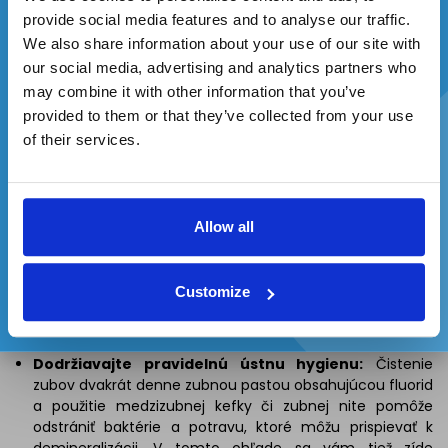
provide social media features and to analyse our traffic.
We also share information about your use of our site with
our social media, advertising and analytics partners who
may combine it with other information that you’ve
provided to them or that they’ve collected from your use
Zadajte svoj e-mail a ste v hre.
of their services.
Rady v boji proti demineralizácii
Allow all
Súhlasím so spracovaním osobných údajov a
zasielaním reklamných oznámení
Táto sekcia bude zahŕňať to, čo sme už vypichli v tých
predchádzajúcich, každý z bodov však bude ďalej rozšírený.
Customize
Čo presne by ste teda mali robiť, aby ste eliminovali riziko
demineralizácie skloviny?
Dodržiavajte pravidelnú ústnu hygienu:
Čistenie
zubov dvakrát denne zubnou pastou obsahujúcou fluorid
a použitie medzizubnej kefky či zubnej nite pomôže
odstrániť baktérie a potravu, ktoré môžu prispievať k