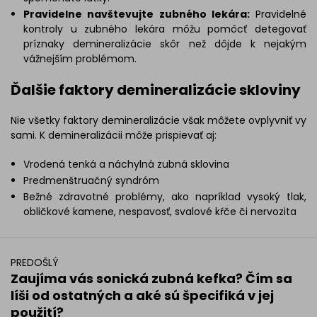
Pravidelne navštevujte zubného lekára:
Pravidelné
kontroly u zubného lekára môžu pomôcť detegovať
príznaky demineralizácie skôr než dôjde k nejakým
vážnejším problémom.
Ďalšie faktory demineralizácie skloviny
Nie všetky faktory demineralizácie však môžete ovplyvniť vy
sami. K demineralizácii môže prispievať aj:
Vrodená tenká a náchylná zubná sklovina
Predmenštruačný syndróm
Bežné zdravotné problémy, ako napríklad vysoký tlak,
obličkové kamene, nespavosť, svalové kŕče či nervozita
PREDOŠLÝ
Zaujíma vás sonická zubná kefka? Čím sa
líši od ostatných a aké sú špecifiká v jej
použití?