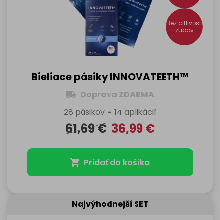
Bez citlivosti
zubov
Bieliace pásiky INNOVATEETH™
Doprava ZDARMA
28 pásikov = 14 aplikácií
61,69
€
36,99
€
Pridať do košíka
Najvýhodnejší SET