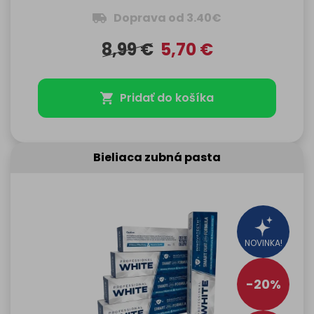
Doprava od 3.40€
8,99
€
5,70
€
Pridať do košíka
Bieliaca zubná pasta
NOVINKA!
-20%