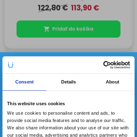
122,80
€
113,90
€
Pridať do košíka
Silné bielenie bez citlivosti
✕
Každý mesiac môžete vyhrať
3
produkty
z našej ponuky!
Consent
Details
About
-35%
This website uses cookies
We use cookies to personalise content and ads, to
provide social media features and to analyse our traffic.
We also share information about your use of our site with
our social media, advertising and analytics partners who