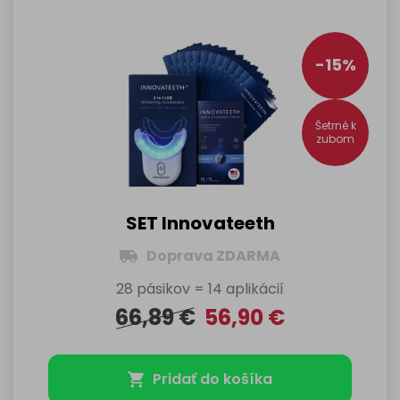
-15%
Šetrné k
zubom
SET Innovateeth
Doprava ZDARMA
28 pásikov = 14 aplikácií
66,89
€
56,90
€
Pridať do košíka