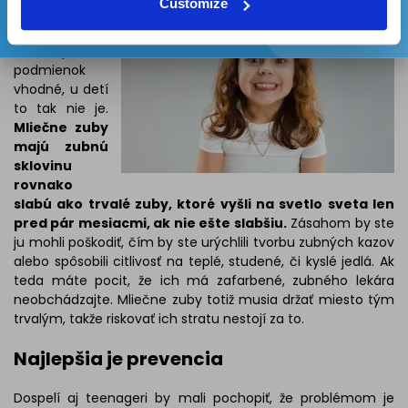
Customize
bielenie zubov
u teenagerov
za splnenia
podmienok
vhodné, u detí
to tak nie je.
Mliečne zuby
majú zubnú
sklovinu
rovnako
slabú ako trvalé zuby, ktoré vyšli na svetlo sveta len
pred pár mesiacmi, ak nie ešte slabšiu.
Zásahom by ste
ju mohli poškodiť, čím by ste urýchlili tvorbu zubných kazov
alebo spôsobili citlivosť na teplé, studené, či kyslé jedlá. Ak
teda máte pocit, že ich má zafarbené, zubného lekára
neobchádzajte. Mliečne zuby totiž musia držať miesto tým
trvalým, takže riskovať ich stratu nestojí za to.
Najlepšia je prevencia
Dospelí aj teenageri by mali pochopiť, že problémom je