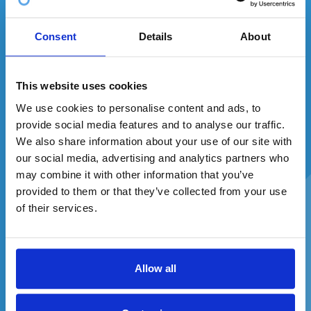
Každý mesiac môžete vyhrať
3
peroxid, ktorý
je vhodný skôr
produkty
z našej ponuky!
Consent
Details
About
pre dospelého
človeka, ktorý nemá problém s citlivosťou.
Pre teenagerov a tých, ktorí bojujú s citlivými zubami už len
This website uses cookies
pri pomyslení na studené či sladké, existuje iné riešenie. Ide
We use cookies to personalise content and ads, to
síce o pásiky, ale ich zloženie sa trochu líši. Hlavnou zložkou
provide social media features and to analyse our traffic.
je kyselina ftalimidoperoxykapronová, jednoduchšie
We also share information about your use of our site with
povedané, PAP. Tá
nenarúša sklovinu
, takže
our social media, advertising and analytics partners who
nespôsobuje citlivosť
, ako to býva pri peroxide.
may combine it with other information that you’ve
Potešujúcou správou je aj to, že
výsledky sú viditeľné už
provided to them or that they’ve collected from your use
Zadajte svoj e-mail a ste v hre.
po prvom použití
. Vďaka obsahu pepermintu a
of their services.
kokosového oleja navyše
dobre chutia
. Ako sme však
spomenuli vyššie, zuby by ste mali mať zdravé, a to aj
napriek tomu, že ide o
bezpečné bielenie
.
Allow all
Súhlasím so spracovaním osobných údajov a
Bielenie zubov u detí – áno alebo nie?
zasielaním reklamných oznámení
Kým je