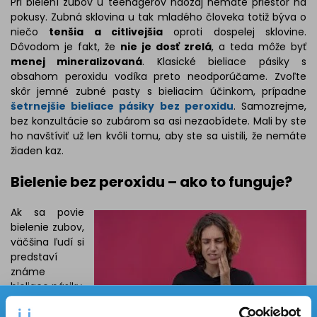
Pri bielení zubov u teenagerov naozaj nemáte priestor na
pokusy. Zubná sklovina u tak mladého človeka totiž býva o
niečo
tenšia a citlivejšia
oproti dospelej sklovine.
Dôvodom je fakt, že
nie je dosť zrelá
, a teda môže byť
menej mineralizovaná
. Klasické bieliace pásiky s
obsahom peroxidu vodíka preto neodporúčame. Zvoľte
skôr jemné zubné pasty s bieliacim účinkom, prípadne
šetrnejšie bieliace pásiky bez peroxidu
. Samozrejme,
bez konzultácie so zubárom sa asi nezaobídete. Mali by ste
ho navštíviť už len kvôli tomu, aby ste sa uistili, že nemáte
žiaden kaz.
Bielenie bez peroxidu – ako to funguje?
Ak sa povie
bielenie zubov,
väčšina ľudí si
predstaví
známe
bieliace pásiky.
Tie ale
✕
obsahujú