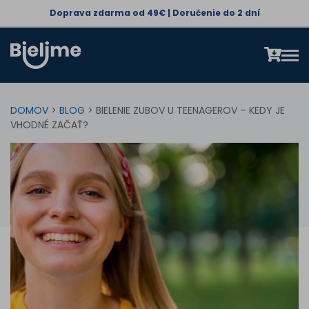
Doprava zdarma od 49€ | Doručenie do 2 dní
DOMOV
>
BLOG
> BIELENIE ZUBOV U TEENAGEROV – KEDY JE
VHODNÉ ZAČAŤ?