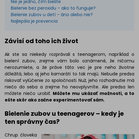
Nie je jedno, čím bielite
Bielenie bez peroxidu – ako to funguje?
Bielenie zubov u detí – áno alebo nie?
Najlepšia je prevencia
Závisí od toho ich život
Ak ste sa niekedy rozprávali s teenagerom, napríklad o
bielení zubov, zrejme vám bolo oznámené, že ničomu
nerozumiete, a že práve táto vec je pre neho životne
dôležitá, lebo aj jeho kamaráti to tak majú. Nebude predsa
riskovať vylúčenie zo spoločnosti. Nuž, jeho rozhodnutie má
niečo do seba a zrejme ho neovplyvníte. Ale predsa len
môžete niečo urobiť.
Môžete mu ukázať možnosti, a to
ešte skôr ako začne experimentovať sám.
Bielenie zubov u teenagerov – kedy je
ten správny čas?
Chrup človeka