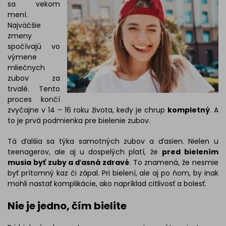
sa vekom
mení.
Najväčšie
zmeny
spočívajú vo
výmene
mliečnych
zubov za
trvalé. Tento
proces končí
zvyčajne v 14 – 16 roku života, kedy je chrup
kompletný
. A
to je prvá podmienka pre bielenie zubov.
Tá ďalšia sa týka samotných zubov a ďasien. Nielen u
teenagerov, ale aj u dospelých platí, že
pred bielením
musia byť zuby a ďasná zdravé
. To znamená, že nesmie
byť prítomný kaz či zápal. Pri bielení, ale aj po ňom, by inak
mohli nastať komplikácie, ako napríklad citlivosť a bolesť.
Nie je jedno, čím bielite