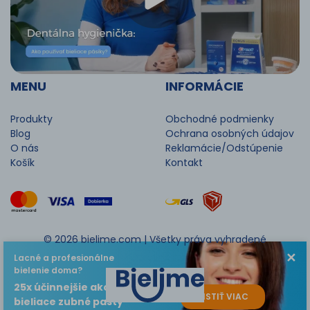
MENU
INFORMÁCIE
Produkty
Obchodné podmienky
Blog
Ochrana osobných údajov
O nás
Reklamácie/Odstúpenie
Košík
Kontakt
© 2026 bielime.com |
Všetky práva vyhradené
✕
Lacné a profesionálne
bielenie doma?
25x účinnejšie ako
ZISTIŤ VIAC
bieliace zubné pasty