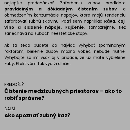
najlepšie predchádzať. Zafarbeniu zubov predídete
pravidelným a dôkladným čistením zubov
a
obmedzením konzumácie nápojov, ktoré majú tendenciu
zafarbovať zubnú sklovinu. Patrí sem napríklad
káva, čaj,
víno a sladené nápoje
.
Fajčenie
, samozrejme, tiež
zanecháva na zuboch neestetické stopy.
Ak sa teda budete čo najviac vyhýbať spomínaným
faktorom, bielenie zubov možno vôbec nebude nutné.
Vyhýbajte sa im však aj v prípade, že už máte vybielené
zuby. Efekt vám tak vydrží dlhšie.
PREDOŠLÝ
Čistenie medzizubných priestorov – ako to
robiť správne?
ĎALŠÍ
Ako spoznať zubný kaz?